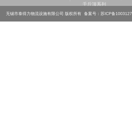
千斤顶系列
滑动轮（拖辊）及其它
无锡市泰得力物流设施有限公司 版权所有
备案号：苏ICP备100312
工业称重系列