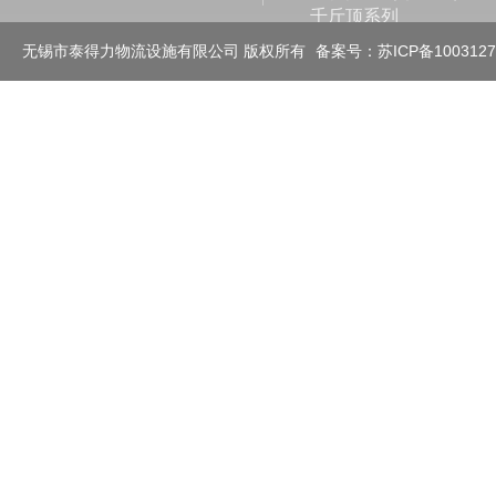
千斤顶系列
滑动轮（拖辊）及其它
无锡市泰得力物流设施有限公司 版权所有
备案号：苏ICP备100312
工业称重系列