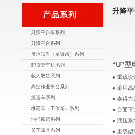
升降平
产品系列
升降平台车系列
升降平台系列
吊运顶升（单臂吊）系列
“
U
”型
卸货登车桥系列
载人取货系列
● 重载
高空作业平台系列
● 采用
搬运车系列
● 泰得
堆高车（工位车）系列
● 台面
油桶搬运系列
● 液压
叉车属具系列
● 重载