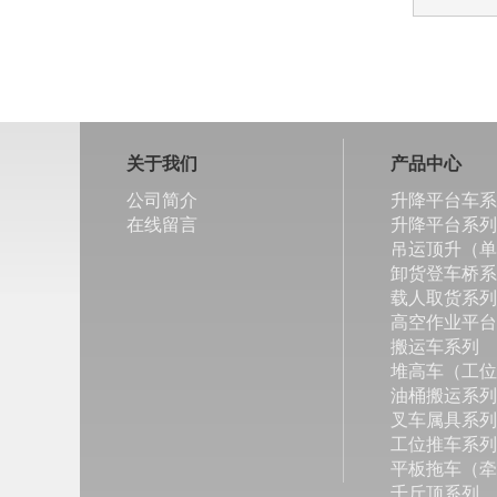
关于我们
产品中心
公司简介
升降平台车系
在线留言
升降平台系列
吊运顶升（单
卸货登车桥系
载人取货系列
高空作业平台
搬运车系列
堆高车（工位
油桶搬运系列
叉车属具系列
工位推车系列
平板拖车（牵
千斤顶系列