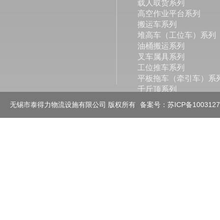
载人取货系列
高空作业平台系列
搬运车系列
堆高车（工位车）系列
油桶搬运系列
叉车属具系列
工位推车系列
平板拖车（牵引车）系
千斤顶系列
滑动轮（拖辊）及其它
无锡市泰得力物流设施有限公司 版权所有
备案号：苏ICP备100312
工业称重系列