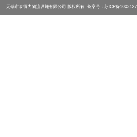
滑动轮（拖辊）及其它
无锡市泰得力物流设施有限公司 版权所有
备案号：苏ICP备100312
工业称重系列